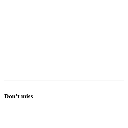
Uncategorized
15
Video
5
World
38
Don’t miss