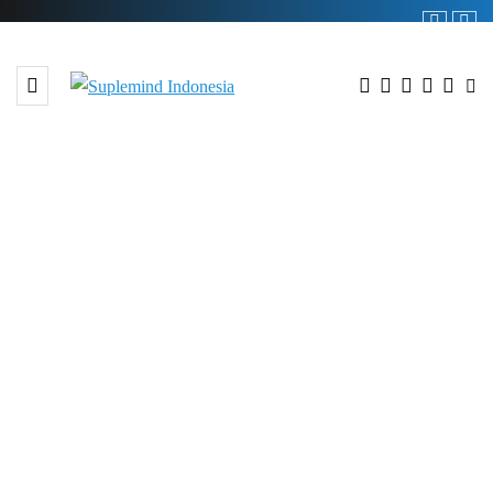
BROWSING TAG
AwanNoctilucent