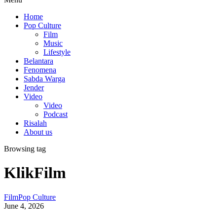
Home
Pop Culture
Film
Music
Lifestyle
Belantara
Fenomena
Sabda Warga
Jender
Video
Video
Podcast
Risalah
About us
Browsing tag
KlikFilm
Film
Pop Culture
June 4, 2026