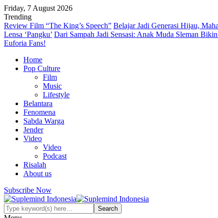
Friday, 7 August 2026
Trending
Review Film “The King’s Speech”
Belajar Jadi Generasi Hijau, Mah
Lensa ‘Pangku’
Dari Sampah Jadi Sensasi: Anak Muda Sleman Bikin
Euforia Fans!
Home
Pop Culture
Film
Music
Lifestyle
Belantara
Fenomena
Sabda Warga
Jender
Video
Video
Podcast
Risalah
About us
Subscribe Now
Menu