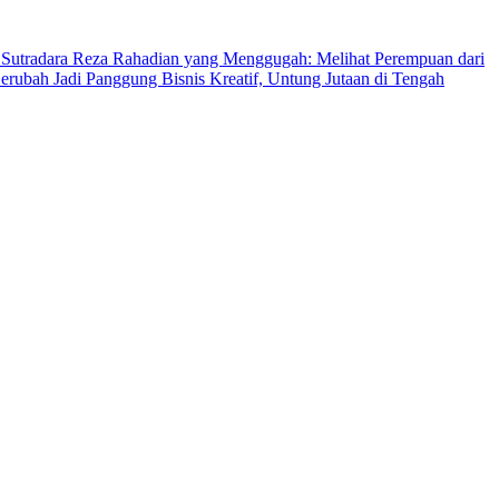
 Sutradara Reza Rahadian yang Menggugah: Melihat Perempuan dari
rubah Jadi Panggung Bisnis Kreatif, Untung Jutaan di Tengah