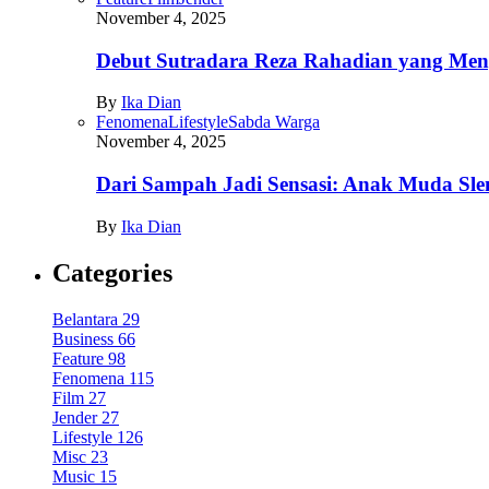
November 4, 2025
Debut Sutradara Reza Rahadian yang Men
By
Ika Dian
Fenomena
Lifestyle
Sabda Warga
November 4, 2025
Dari Sampah Jadi Sensasi: Anak Muda Sl
By
Ika Dian
Categories
Belantara
29
Business
66
Feature
98
Fenomena
115
Film
27
Jender
27
Lifestyle
126
Misc
23
Music
15