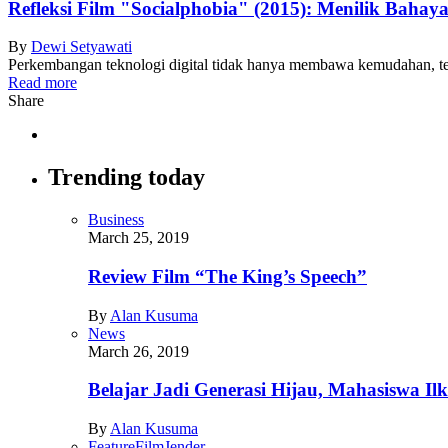
Refleksi Film "Socialphobia" (2015): Menilik Baha
By
Dewi Setyawati
Perkembangan teknologi digital tidak hanya membawa kemudahan, tet
Read more
Share
Trending today
Business
March 25, 2019
Review Film “The King’s Speech”
By
Alan Kusuma
News
March 26, 2019
Belajar Jadi Generasi Hijau, Mahasiswa I
By
Alan Kusuma
Feature
Film
Jender