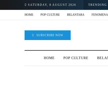
SATURDAY, 8 AUGUST 2026
TRENDING
HOME
POP CULTURE
BELANTARA
FENOMENA
SUBSCRIBE NOW
HOME
POP CULTURE
BELA
BROWSING TAG