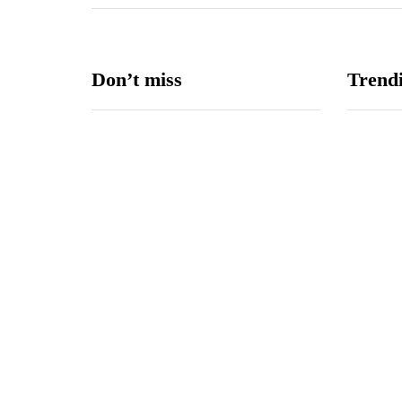
Don’t miss
Trend
Edukasi Anti-Hoaks: Mahasiswa
Ilmu Komunikasi UNIMMA
menggelar penyuluhan literasi
digital bertema ruang digital
sehat di Dusun Musuk bersama
Ibu-Ibu PKK dan Komunitas
Remaja CFD