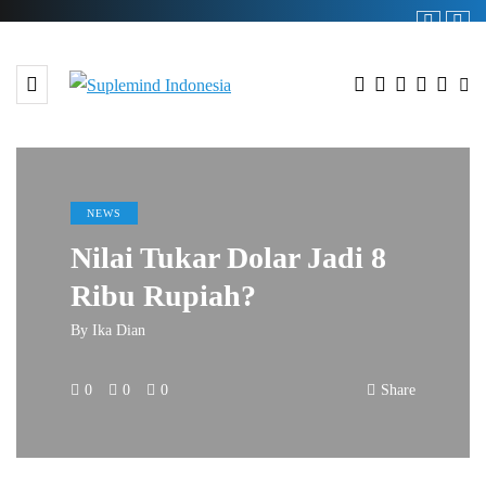
NEWS
Nilai Tukar Dolar Jadi 8
Ribu Rupiah?
By
Ika Dian
0
0
0
Share