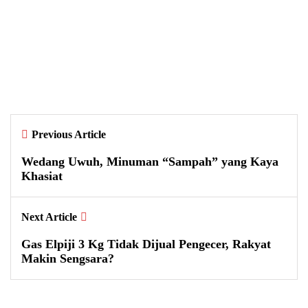
Gandeng Ibu-Ibu PKK dan Siswa
SMK, Sosialisasi Bijak Bermedia
Sosial Digelar di Bandongan
By
Dewi Setyawati
Previous Article
Wedang Uwuh, Minuman “Sampah” yang Kaya
Khasiat
Next Article
Gas Elpiji 3 Kg Tidak Dijual Pengecer, Rakyat
Makin Sengsara?