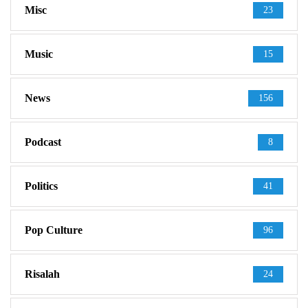
Misc
23
Music
15
News
156
Podcast
8
Politics
41
Pop Culture
96
Risalah
24