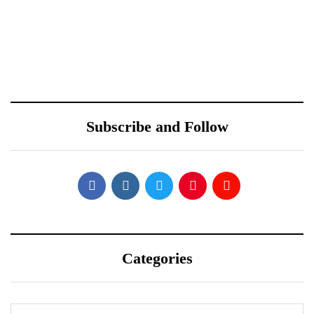
Debut Sutradara Reza
Dari Sampah Jadi
Rahadian yang
Sensasi: Anak Muda
Menggugah: Melihat
Sleman Bikin Selokan
Perempuan dari Lensa
Mataram Jadi Wahana
Subscribe and Follow
‘Pangku’
Rafting dan Kano
Categories