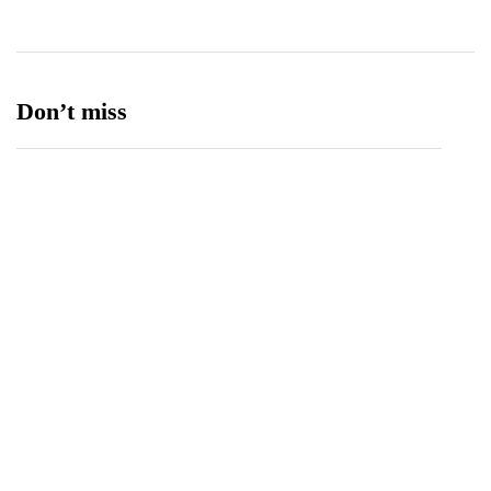
Don’t miss
Edukasi Anti-Hoaks: Mahasiswa Ilmu
Komunikasi UNIMMA menggelar penyuluhan
literasi digital bertema ruang digital sehat di
Dusun Musuk bersama Ibu-Ibu PKK dan
Komunitas Remaja CFD