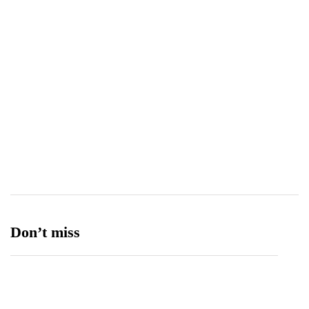
Uncategorized
15
Video
5
World
38
Don’t miss