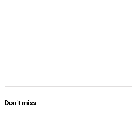
Uncategorized
15
Video
5
World
38
Don’t miss