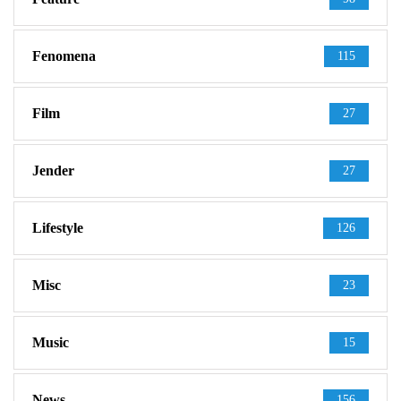
Fenomena
115
Film
27
Jender
27
Lifestyle
126
Misc
23
Music
15
News
156