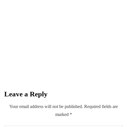
Become a
Trendsetter
Daftarkan diri anda untuk menjadi member dan
dapatkan pemberitahuan saat ada informasi
terbaru.
SUBSCRIBE
Leave a Reply
Your email address will not be published.
Required fields are
marked
*