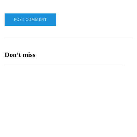
Don’t miss
Edukasi Anti-Hoaks: Mahasiswa Ilmu
Komunikasi UNIMMA menggelar penyuluhan
literasi digital bertema ruang digital sehat di