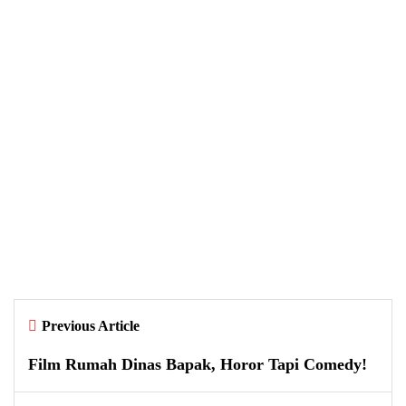
UNCATEGORIZED
Gandeng Ibu-Ibu PKK dan Siswa
SMK, Sosialisasi Bijak Bermedia
Sosial Digelar di Bandongan
By
Dewi Setyawati
Previous Article
Film Rumah Dinas Bapak, Horor Tapi Comedy!