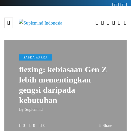
SABDA WARGA
flexing: kebiasaan Gen Z
lebih mementingkan
gengsi daripada
kebutuhan
By
Suplemind
0
0
0
Share