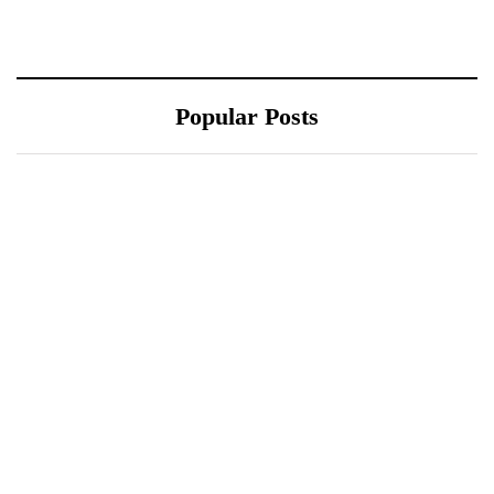
Popular Posts
Belajar Jadi Generasi
Review Film “The King’s