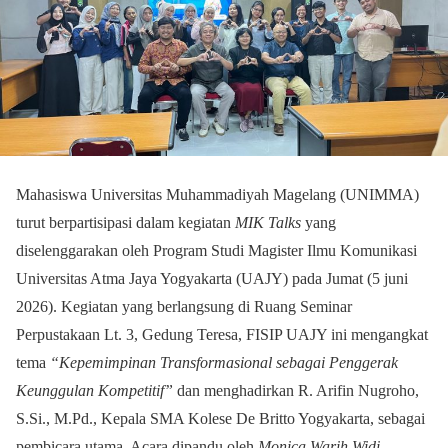
Mahasiswa Universitas Muhammadiyah Magelang (UNIMMA)
turut berpartisipasi dalam kegiatan
MIK Talks
yang
diselenggarakan oleh Program Studi Magister Ilmu Komunikasi
Universitas Atma Jaya Yogyakarta (UAJY) pada Jumat (5 juni
2026). Kegiatan yang berlangsung di Ruang Seminar
Perpustakaan Lt. 3, Gedung Teresa, FISIP UAJY ini mengangkat
tema
“Kepemimpinan Transformasional sebagai Penggerak
Keunggulan Kompetitif”
dan menghadirkan R. Arifin Nugroho,
S.Si., M.Pd., Kepala SMA Kolese De Britto Yogyakarta, sebagai
pembicara utama. Acara dipandu oleh
Monica Warih Widi